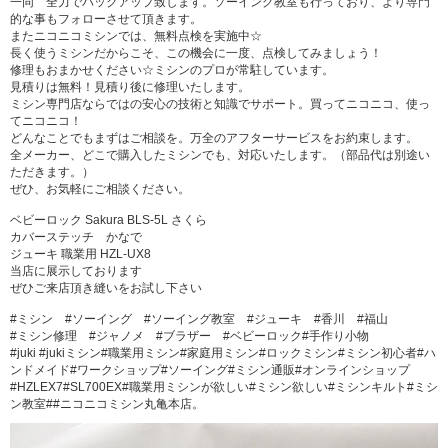
一同 全力でバックアップ致します。ソーイング教室も行っており、より専門
的な事もフォローさせて頂きます。
またニコニコミシンでは、無料点検を実施中☆
長く使うミシンだからこそ、この機会に一度、点検してみましょう！
修理もおまかせください☆ミシンのプロが常駐しています。
見積りは無料！見積り後に修理いたします。
ミシン専門店ならではの安心の技術と知識でサポート。買ってニコニコ、使っ
てニコニコ！
どんなことでもまずはご相談を。万全のアフターサービスをお約束します。
全メーカー、どこで購入したミシンでも、対応いたします。（部品代は別途い
ただきます。）
ぜひ、お気軽にご相談ください。
ベビーロック Sakura BLS-5L さくら
カバーステッチ かなで
ジューキ 職業用 HZL-UX8
当店に展示しております
ぜひご来店頂き縫いをお試し下さい
#ミシン #ソーイング #ソーイング教室 #ジューキ #香川 #福山
#ミシン修理 #ジャノメ #ブラザー #ベビーロック#手作り小物
#juki #jukiミシン#職業用ミシン#家庭用ミシン#ロックミシン#ミシン初心者#ハ
ンドメイド#ワークショップ#ソーイング#ミシン通販#オンラインショップ
#HZLEX7#SL700EX#職業用ミシンが欲しい#ミシン欲しい#ミシンキルト#ミシ
ン教室##ニコニコミシン丸亀本店。