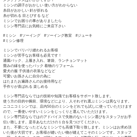
メンテナンスはいかがですか？
ミシンの調子がおかしい 使い方がわからない
糸目がおかしい 針が折れる
糸が切れる 目とびする など
ミシンでお困りの事がありましたら
ミシン専門店にお気軽にご来店下さい
#ミシン #ソーイング #ソーイング教室 #ジューキ
#ミシン修理
ミシンでバリバリ縫われるお客様
ミシンが苦手なお客様も必見です！
通園バック、上履き入れ、箸袋、ランチョンマット
畳みの縁を使ったバック 着物のリフォーム
愛犬の服 子供達の衣装などなど
可愛いお孫さんに自分の為に
はたまたお遍路さんのお接待用など
手作りが喜ばれる 楽しめる
ミシン専門店ならではの技術や知識でお客様をサポート致します。
使う方の目的や腕前、環境などにより、人それぞれ選ぶミシンは異なります。
ニコニコミシンでは、店内50台のミシンをどれでも試しに使っていただけます
ので、一番使いやすいミシンをじっくりと選んでいただけます。
ミシン専門店ならではのアドバイスで失敗のないミシン選びをスタッフがお手
伝い致します。是非あなただけの１台を見つけてください。
また、不要になったどんなミシンでも高価下取り致します。ミシンはお求め頂
いた後が大切です。お客様が縫いたい物が縫えてこそのミシンです。スタッフ