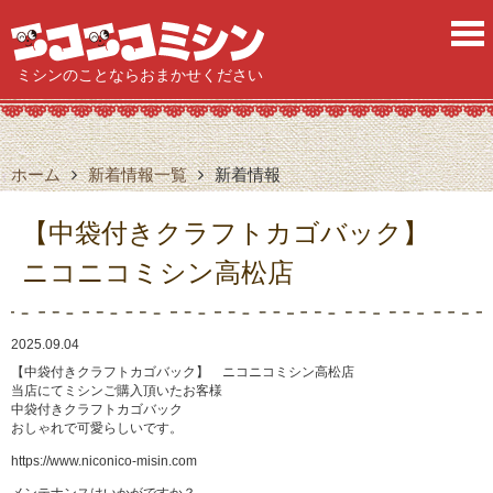
ニ
ミシンのことならおまかせください
ホーム
新着情報一覧
新着情報
【中袋付きクラフトカゴバック】
ニコニコミシン高松店
2025.09.04
【中袋付きクラフトカゴバック】 ニコニコミシン高松店
当店にてミシンご購入頂いたお客様
中袋付きクラフトカゴバック
おしゃれで可愛らしいです。
https://www.niconico-misin.com