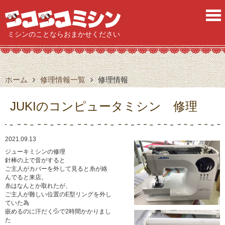
ニ
ミシンのことならおまかせください
ホーム
修理情報一覧
修理情報
JUKIのコンピュータミシン 修理
2021.09.13
ジューキミシンの修理
針棒の上で音がすると
ご主人がカバーを外して見ると糸が絡
んでると来店。
糸はなんとか取れたが、
ご主人が難しい位置のE型リングを外し
ていた為
嵌めるのに汗だく💦で2時間かかりまし
た