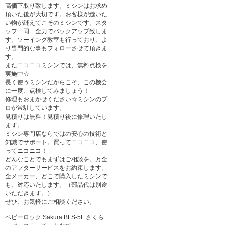
高価下取り致します。ミシンはお求め
頂いた後が大切です。お客様が縫いた
い物が縫えてこそのミシンです。スタ
ッフ一同 全力でバックアップ致しま
す。ソーイング教室も行っており、よ
り専門的な事もフォローさせて頂きま
す。
またニコニコミシンでは、無料点検を
実施中☆
長く使うミシンだからこそ、この機会
に一度、点検してみましょう！
修理もおまかせください☆ミシンのプ
ロが常駐しています。
見積りは無料！見積り後に修理いたし
ます。
ミシン専門店ならではの安心の技術と
知識でサポート。買ってニコニコ、使
ってニコニコ！
どんなことでもまずはご相談を。万全
のアフターサービスをお約束します。
全メーカー、どこで購入したミシンで
も、対応いたします。（部品代は別途
いただきます。）
ぜひ、お気軽にご相談ください。
ベビーロック Sakura BLS-5L さくら