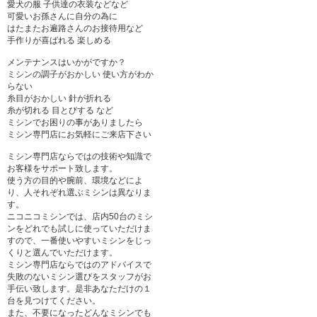
愛犬の服 子供達の衣装などなど
可愛いお孫さんに自分の為に
はたまたお遍路さんのお接待用など
手作りが喜ばれる 楽しめる
メンテナンスはいかがですか？
ミシンの調子がおかしい 使い方がわか
らない
糸目がおかしい 針が折れる
糸が切れる 目とびする など
ミシンでお困りの事がありましたら
ミシン専門店にお気軽にご来店下さい
ミシン専門店ならではの技術や知識で
お客様をサポート致します。
使う方の目的や腕前、環境などによ
り、人それぞれ選ぶミシンは異なりま
す。
ニコニコミシンでは、店内50台のミシ
ンをどれでも試しに使っていただけま
すので、一番使いやすいミシンをじっ
くりと選んでいただけます。
ミシン専門店ならではのアドバイスで
失敗のないミシン選びをスタッフがお
手伝い致します。是非あなただけの１
台を見つけてください。
また、不要になったどんなミシンでも