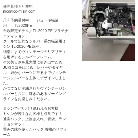
修理見積もり無料
niconico-misin.com
只今予約受付中 ジューキ職業
用 TL2020PE
台数限定モデル／TL-2020 PE プラチナ
エディション
クールで知的なシルバー系の職業用ミ
シン TL-2020 PE 誕生。
細部にまでヴィンテージのリアリティ
を追求するシルバーフレーム。
その美しさを最大限に引き出すため、
JUKIロゴをはじめ、レバーやダイヤ
ル、細かなパーツに至るまでヴィンテ
ージシルバーを主体にデザインしまし
た。
かつてない洗練されたヴィンテージシ
ルバーと共に、輝きのあるソーイング
ライフをお楽しみください。
ミシンでバリバリ縫われるお客様
ミシンが苦手なお客様も必見です！
通園バック、上履き入れ、箸袋、ラン
チョンマット
畳みの縁を使ったバック 着物のリフォ
ーム